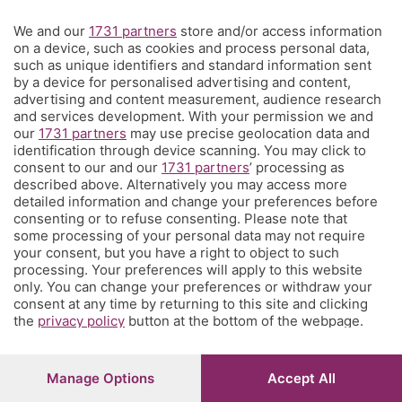
ARTE, CULTURA, INTRATTENIMENTO
MUSICA
We and our
1731 partners
store and/or access information
EVENTO RELIGIOSO
RITI
MAGI
SANTO STEFANO
on a device, such as cookies and process personal data,
such as unique identifiers and standard information sent
NATALE VILLAGGIO
LARA MAGONI
VALENTINO DONELLA
by a device for personalised advertising and content,
advertising and content measurement, audience research
CIRCUS
VINICIO CAPOSSELA
MARIA ASSUNTA S.
and services development. With your permission we and
our
1731 partners
may use precise geolocation data and
MARCELLO GIOLO
MARCO SCAFATI
MARIA ROSA TESTA
identification through device scanning. You may click to
ANGELO PANZA
LAURA BRUGNETTI
ROBERTO MUCCI
consent to our and our
1731 partners
’ processing as
described above. Alternatively you may access more
SANTA CHIARA
RAFFAELE BOSELLI
TORNANO
detailed information and change your preferences before
consenting or to refuse consenting. Please note that
PAOLO BIONDO
DEMETZ HEINRICH
LUIGI ZANOLETTI
some processing of your personal data may not require
MADONNA
GIULIO CALVI
FILASTRO S.
SAN PIETRO
your consent, but you have a right to object to such
processing. Your preferences will apply to this website
SFORZATICA.GAZZANIGA
ASSOCIAZIONE PRO VERTOVA
only. You can change your preferences or withdraw your
consent at any time by returning to this site and clicking
PAOLO GRASSI
CLUB FREE TIME FOR US
the
privacy policy
button at the bottom of the webpage.
FONDAZIONE DALMINE
AMICI
ASSOCIAZIONE ITALIANA AMICI
ASSOCIAZIONE ORIGINI
Manage Options
Accept All
CONFESERCENTI
KANTUTITAS