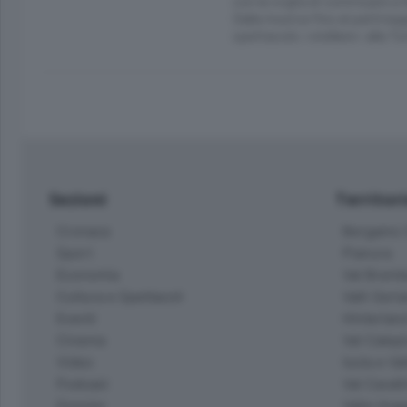
con la voglia di continuare a
Dalla musica fino al pattinagg
spettacolo «stellare» alla To
Sezioni
Territor
Cronaca
Bergamo C
Sport
Pianura
Economia
Val Bremb
Cultura e Spettacoli
Valli Seria
Eventi
Hinterlan
Cinema
Val Calepi
Video
Isola e Va
Podcast
Val Cavall
Dossier
Valle Ima