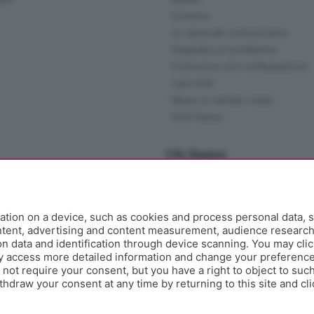
Cinema
Le aziende comunicano
Segnala un problema
Comunica con la Redazione
I più letti
News in tempo reale
Skill Alexa
Chi Siamo
Redazione
Editore
Contatti
tion on a device, such as cookies and process personal data, s
Collabora con noi
ontent, advertising and content measurement, audience researc
 data and identification through device scanning. You may clic
Privacy e Policy
y access more detailed information and change your preference
ot require your consent, but you have a right to object to such
hdraw your consent at any time by returning to this site and cl