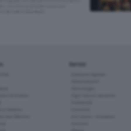
 festeggiare con semplicità ed entusiasmo.
io, tra visite ai presepi e pure uno
rre del Sole di Brembate.
io
Servizi
ittà
Edizione digitale
Abbonamenti
ana
Necrologie
na e di Scalve
Ogni vita un racconto
d
Pubblicità
o e Sebino
Concorsi
lle San Martino
Eco Store - Iniziative
ina
Archivio
gna
Meteo