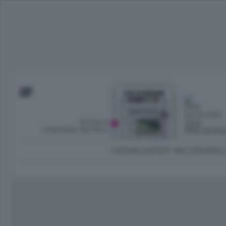
SFOGLIA
OGGI
L’EDIZIONE DIGITALE
PARZ NUVO
CRONACA
SPORT
ECONOMIA
C
Ambiente e Energia
Bergamo Città
Classifica UEFA C
Ami
Eppen
League
La rivista online dedicata al
Bergamo Senza Confini
Val Brembana
Il 
al tempo libero di Bergamo 
Classifiche