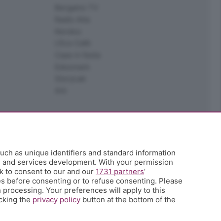
Bergamo TV
Radio Alta
Kendoo
L'Eco Cafè
Case in festa
Edoomark
StoryLab
Ark
uch as unique identifiers and standard information
h and services development. With your permission
k to consent to our and our
1731 partners
’
s before consenting or to refuse consenting. Please
 processing. Your preferences will apply to this
icking the
privacy policy
button at the bottom of the