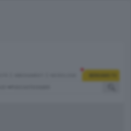
CITÀ
ABBONAMENTI
NECROLOGIE
BERGAMO TV
IZI
PODCAST
DOSSIER