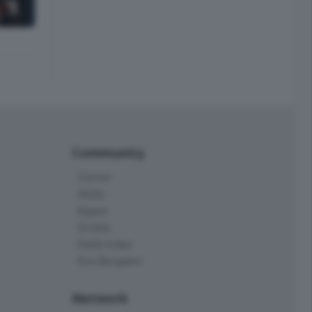
Community
Corner
Skille
Eppen
Orobie
Delta Index
Eco.Bergamo
Network