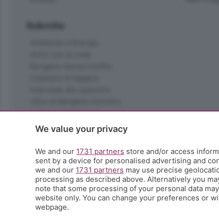
Rubriche
Ambiente e Energia
Amici con la coda
Bergamo Senza Confini
Il piacere di leggere
Interviste allo specchio
L'Eco di Bergamo Incontra
La Buona Domenica
La salute
We value your privacy
Le tue foto
Moda e tendenze
We and our
1731 partners
store and/or access informa
Orobie
sent by a device for personalised advertising and c
we and our
1731 partners
may use precise geolocation
La domenica del villaggio
processing as described above. Alternatively you ma
Ricette (quasi) perfette
note that some processing of your personal data may n
Scienza e Tecnologia
website only. You can change your preferences or wit
Tic Tac
webpage.
Volontariato