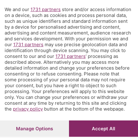
We and our
1731 partners
store and/or access information
on a device, such as cookies and process personal data,
such as unique identifiers and standard information sent
by a device for personalised advertising and content,
advertising and content measurement, audience research
and services development. With your permission we and
our
1731 partners
may use precise geolocation data and
identification through device scanning. You may click to
consent to our and our
1731 partners
’ processing as
described above. Alternatively you may access more
detailed information and change your preferences before
consenting or to refuse consenting. Please note that
some processing of your personal data may not require
your consent, but you have a right to object to such
processing. Your preferences will apply to this website
only. You can change your preferences or withdraw your
consent at any time by returning to this site and clicking
the
privacy policy
button at the bottom of the webpage.
Indietro
Lettura
Ultime notizie
scorrevole
Manage Options
Accept All