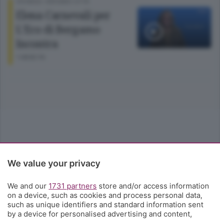
CRONACA
/
BERGAMO CITTÀ
Elena Carnevali per
L'Eco di Bergamo
Incontra
1 MESE FA
We value your privacy
We and our
1731 partners
store and/or access information
on a device, such as cookies and process personal data,
such as unique identifiers and standard information sent
by a device for personalised advertising and content,