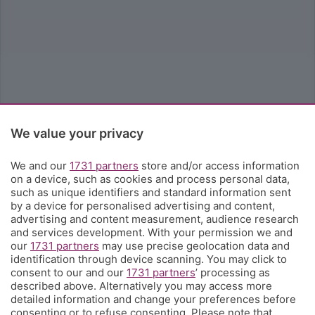
We value your privacy
We and our
1731 partners
store and/or access information
on a device, such as cookies and process personal data,
such as unique identifiers and standard information sent
by a device for personalised advertising and content,
advertising and content measurement, audience research
and services development. With your permission we and
our
1731 partners
may use precise geolocation data and
identification through device scanning. You may click to
consent to our and our
1731 partners
’ processing as
described above. Alternatively you may access more
detailed information and change your preferences before
consenting or to refuse consenting. Please note that