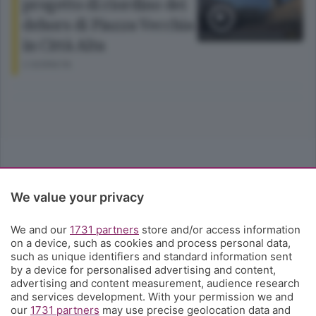
progetto di riordino dei
dehors di Piazza Vecchia
in Città Alta
2 GIORNI FA
We value your privacy
We and our
1731 partners
store and/or access information
on a device, such as cookies and process personal data,
such as unique identifiers and standard information sent
by a device for personalised advertising and content,
advertising and content measurement, audience research
and services development. With your permission we and
our
1731 partners
may use precise geolocation data and