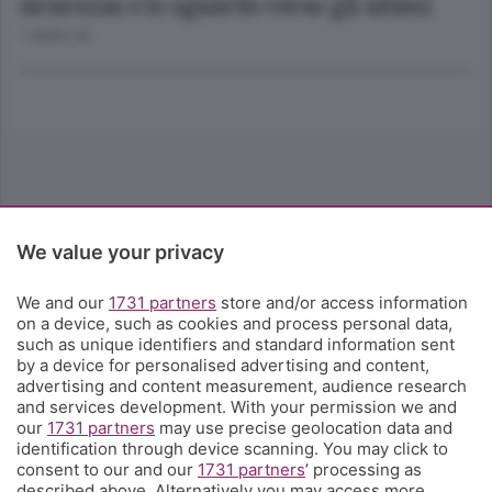
sicurezza e lo sguardo verso gli ultimi
1 ANNO FA
We value your privacy
We and our
1731 partners
store and/or access information
on a device, such as cookies and process personal data,
such as unique identifiers and standard information sent
by a device for personalised advertising and content,
advertising and content measurement, audience research
and services development. With your permission we and
our
1731 partners
may use precise geolocation data and
identification through device scanning. You may click to
consent to our and our
1731 partners
’ processing as
described above. Alternatively you may access more