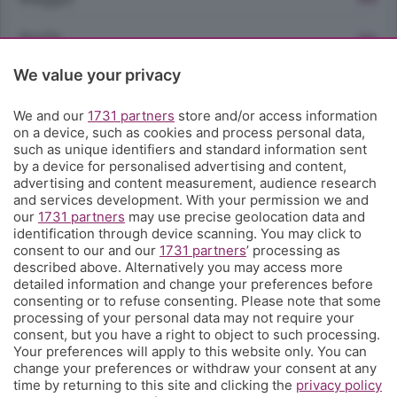
Aprile
3105
We value your privacy
Marzo
3771
We and our
1731 partners
store and/or access information
Febbraio
3377
on a device, such as cookies and process personal data,
such as unique identifiers and standard information sent
Gennaio
3347
by a device for personalised advertising and content,
advertising and content measurement, audience research
and services development. With your permission we and
our
1731 partners
may use precise geolocation data and
identification through device scanning. You may click to
consent to our and our
1731 partners
’ processing as
2009
described above. Alternatively you may access more
detailed information and change your preferences before
consenting or to refuse consenting. Please note that some
Dicembre
3567
processing of your personal data may not require your
consent, but you have a right to object to such processing.
Novembre
Your preferences will apply to this website only. You can
3615
change your preferences or withdraw your consent at any
time by returning to this site and clicking the
privacy policy
Ottobre
4014