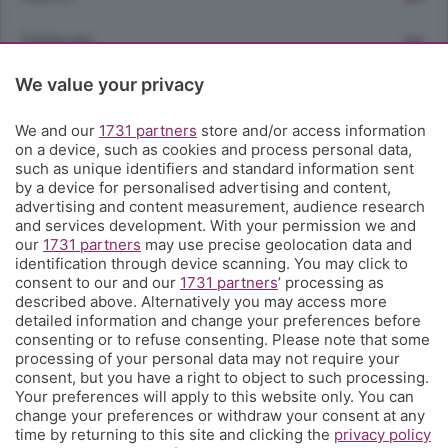
Febbraio
1587
We value your privacy
Gennaio
1857
We and our
1731 partners
store and/or access information
on a device, such as cookies and process personal data,
such as unique identifiers and standard information sent
by a device for personalised advertising and content,
2013
advertising and content measurement, audience research
and services development. With your permission we and
our
1731 partners
may use precise geolocation data and
Dicembre
1740
identification through device scanning. You may click to
consent to our and our
1731 partners
’ processing as
described above. Alternatively you may access more
Novembre
2668
detailed information and change your preferences before
consenting or to refuse consenting. Please note that some
Ottobre
2979
processing of your personal data may not require your
consent, but you have a right to object to such processing.
Settembre
Your preferences will apply to this website only. You can
2727
change your preferences or withdraw your consent at any
time by returning to this site and clicking the
privacy policy
Agosto
2836