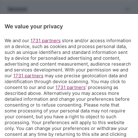
Sezioni
Rubriche
We value your privacy
We and our
1731 partners
store and/or access information
Territorio
on a device, such as cookies and process personal data,
such as unique identifiers and standard information sent
by a device for personalised advertising and content,
Servizi
advertising and content measurement, audience research
and services development. With your permission we and
our
1731 partners
may use precise geolocation data and
Chi Siamo
identification through device scanning. You may click to
consent to our and our
1731 partners
’ processing as
described above. Alternatively you may access more
Community
detailed information and change your preferences before
consenting or to refuse consenting. Please note that
some processing of your personal data may not require
Network
your consent, but you have a right to object to such
processing. Your preferences will apply to this website
only. You can change your preferences or withdraw your
consent at any time by returning to this site and clicking