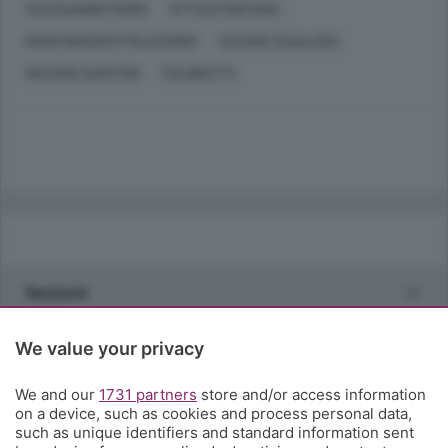
ALESSANDRO FERMI
ATTILIO FONTANA
REMO MORZENTI PELLEGRINI
CESARE CAVALLERI
GIACOMO AGOSTINI
COLDIRETTI
Sezioni
Rubriche
We value your privacy
We and our
1731 partners
store and/or access information
Territorio
on a device, such as cookies and process personal data,
such as unique identifiers and standard information sent