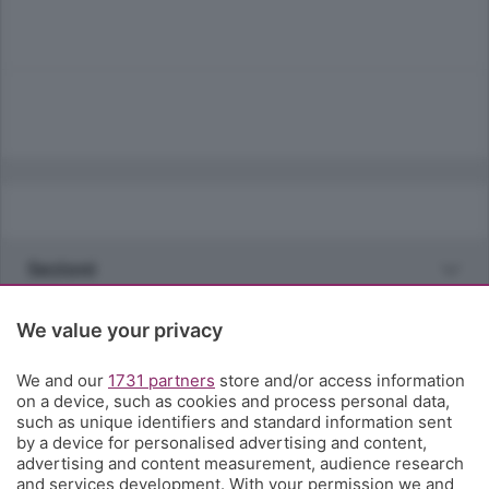
Sezioni
Rubriche
We value your privacy
We and our
1731 partners
store and/or access information
Territorio
on a device, such as cookies and process personal data,
such as unique identifiers and standard information sent
by a device for personalised advertising and content,
Servizi
advertising and content measurement, audience research
and services development. With your permission we and