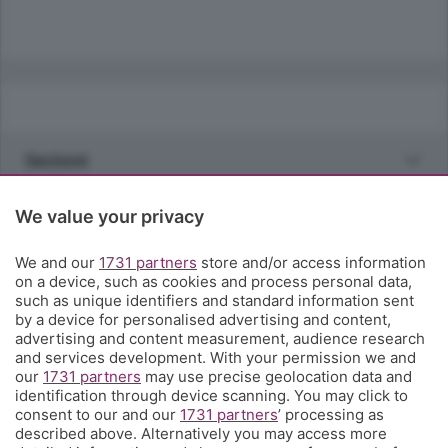
Sezioni
Rubriche
We value your privacy
We and our
1731 partners
store and/or access information
Territorio
on a device, such as cookies and process personal data,
such as unique identifiers and standard information sent
by a device for personalised advertising and content,
Servizi
advertising and content measurement, audience research
and services development. With your permission we and
our
1731 partners
may use precise geolocation data and
Chi Siamo
identification through device scanning. You may click to
consent to our and our
1731 partners
’ processing as
described above. Alternatively you may access more
Community