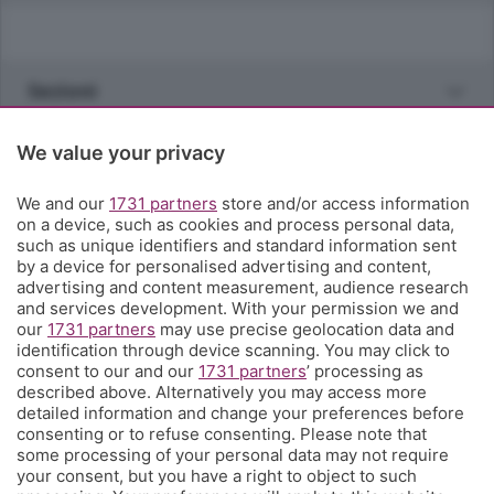
Sezioni
Rubriche
We value your privacy
We and our
1731 partners
store and/or access information
Territorio
on a device, such as cookies and process personal data,
such as unique identifiers and standard information sent
by a device for personalised advertising and content,
Servizi
advertising and content measurement, audience research
and services development. With your permission we and
our
1731 partners
may use precise geolocation data and
Chi Siamo
identification through device scanning. You may click to
consent to our and our
1731 partners
’ processing as
described above. Alternatively you may access more
Community
detailed information and change your preferences before
consenting or to refuse consenting. Please note that
some processing of your personal data may not require
Network
your consent, but you have a right to object to such