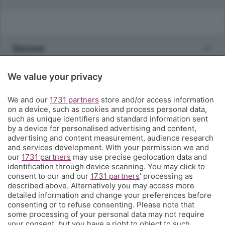
Sezioni
Rubriche
We value your privacy
We and our
1731 partners
store and/or access information
Territorio
on a device, such as cookies and process personal data,
such as unique identifiers and standard information sent
by a device for personalised advertising and content,
Servizi
advertising and content measurement, audience research
and services development. With your permission we and
our
1731 partners
may use precise geolocation data and
Chi Siamo
identification through device scanning. You may click to
consent to our and our
1731 partners
’ processing as
described above. Alternatively you may access more
Community
detailed information and change your preferences before
consenting or to refuse consenting. Please note that
some processing of your personal data may not require
Network
your consent, but you have a right to object to such