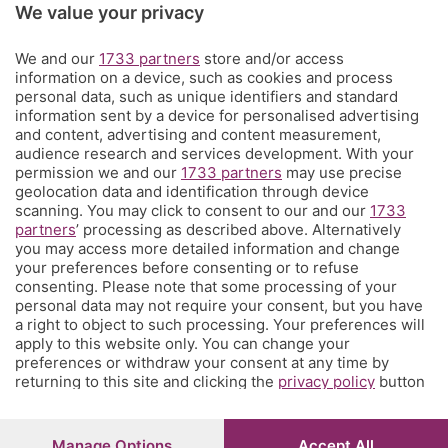
We value your privacy
Territorio
We and our
1733 partners
store and/or access
information on a device, such as cookies and process
Servizi
personal data, such as unique identifiers and standard
information sent by a device for personalised advertising
and content, advertising and content measurement,
Chi Siamo
audience research and services development. With your
permission we and our
1733 partners
may use precise
geolocation data and identification through device
Community
scanning. You may click to consent to our and our
1733
partners
’ processing as described above. Alternatively
you may access more detailed information and change
Network
your preferences before consenting or to refuse
consenting. Please note that some processing of your
personal data may not require your consent, but you have
a right to object to such processing. Your preferences will
apply to this website only. You can change your
preferences or withdraw your consent at any time by
returning to this site and clicking the
privacy policy
button
© COPYRIGHT 2026 - S.E.S.A.A.B. S.p.a. con sede in Viale
at the bottom of the webpage.
Papa Giovanni XXIII, 118 24121 Bergamo - E' vietata la
riproduzione anche parziale
Iscritta al Registro Imprese di Bergamo al n.243762 |
Manage Options
Accept All