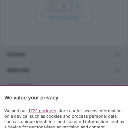
3
Ricerca avanzata
Sezioni
Rubriche
Territorio
We value your privacy
Servizi
We and our
1731 partners
store and/or access information
on a device, such as cookies and process personal data,
Chi Siamo
such as unique identifiers and standard information sent by
a device for personalised advertising and content,