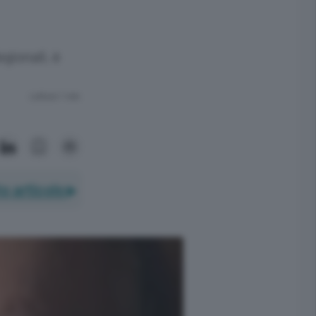
egionali, è
Lettura 1 min.
o articolo