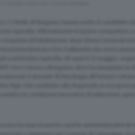
elle e candidato sindaco per il comune di Bergamo
. I 5 Stelle di Bergamo hanno scelto il candidato si
ittorio Apicella. Ufficialmente il quarto competitor a
conquista di Palafrizzoni, dopo Elena Carnevali (cen
ta (centrodestra) e Orio Zaffanella che aveva annun
ià a settembre.Apicella, 60 anni il 21 maggio, origi
1995 vive e lavora a Bergamo, dove ha insegnato in 
tualmente è docente di Psicologia all’istituto «Mam
due figli. Già candidato alle Regionali, si era speso 
 sanità e le condizioni lavorative di infermieri, opera
a non ha mai ricoperto cariche amministrative (è s
comunale e assessore nel Comune di Campagna, in p