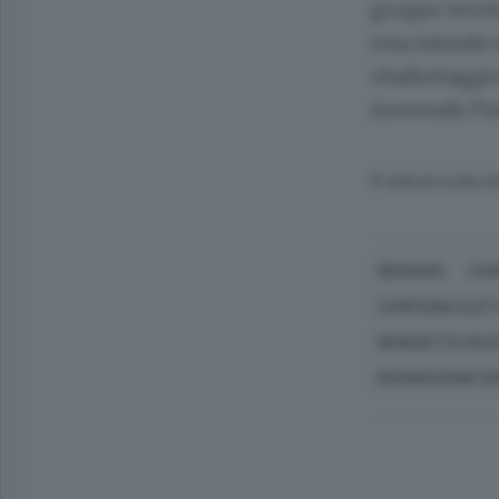
gruppo territ
rosa iniziale 
«ballottaggio
ricevendo l’in
© RIPRODUZIONE RI
BERGAMO
CAM
CAMPAGNA ELET
BENEDETTA RAVI
RIFONDAZIONE C