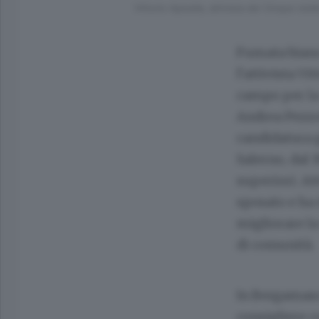
Vittorio Apicella, attivista dei Cinque st
Fumata bianca
l’attivista V
campo per la 
Andrea Pezzot
candidatura g
Salerno, dal 
superiori. At
sposato e ha 
migliorare la
di comunità.
In Bergamasc
consigliere 