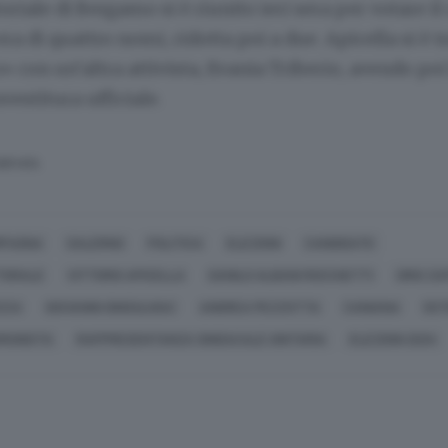
oriale di Bergamo si è riunito ieri sera per votare il
era di quattro nomi, ridotta poi a due. Apicella si è t
» con un’altra attivista, Evania Triberio, avendo poi
vestitura ufficiale.
SERVATA
PAGNA
SALERNO
POLITICA
ELEZIONI
CANDIDATO
TORALE
VITTORIO APICELLA
DANILO ALBANI ROCCHETTI
ORIO ZA
ZZA
GIOVANNI GINOULHIAC
ANDREA PEZZOTTA
CANIANA
5ST
OMUNISTA
RAPPRESENTANZA SINDACALE UNITARIA
ELEZIONI 2024