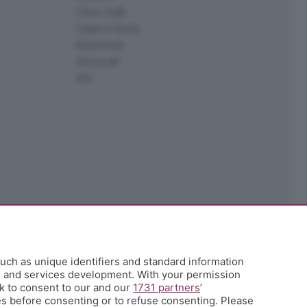
L'Eco Cafè
Case in festa
Edoomark
StoryLab
Ark
uch as unique identifiers and standard information
h and services development. With your permission
k to consent to our and our
1731 partners
’
s before consenting or to refuse consenting. Please