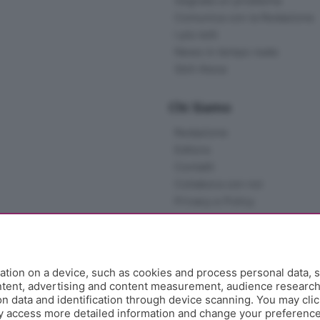
Segnala un problema
Comunica con la Redazione
I più letti
News in tempo reale
Skill Alexa
Chi Siamo
Redazione
Editore
Contatti
Collabora con noi
Privacy e Policy
tion on a device, such as cookies and process personal data, s
ontent, advertising and content measurement, audience researc
 data and identification through device scanning. You may clic
y access more detailed information and change your preference