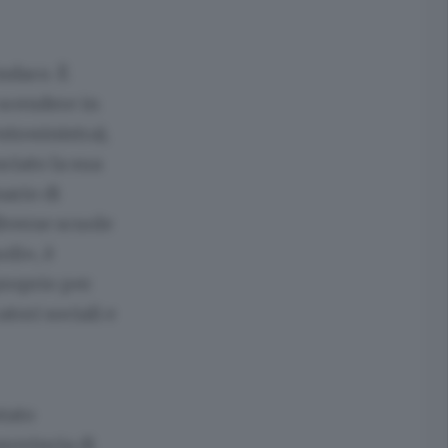
ndaco. È
 scendere in
trosinistra),
ciato la sua
nario di
diverse scuole
oli», è
proprio per
tori sociali e
tato
rovincia di