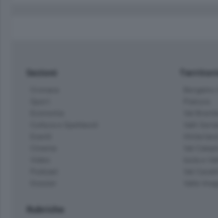
Sezioni
Territor
Cronaca
Bergamo C
Sport
Pianura
Economia
Val Bremb
Cultura e Spettacoli
Valli Seria
Eventi
Hinterlan
Cinema
Val Calepi
Video
Isola e Va
Podcast
Val Cavall
Dossier
Valle Ima
Rubriche