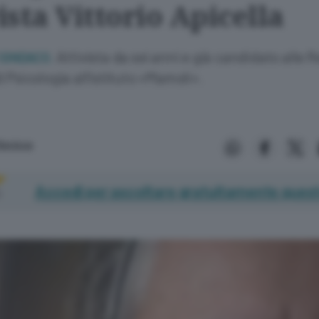
vista Vittorio Apicella
Attivista da sei anni e già candidato alle R
 SINDACO.
 Psicologia all’istituto «Mamoli».
Ravizza
Accedi per ascoltare gratuitamente quest