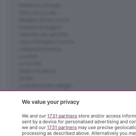
Ambiente e Energia
Amici con la coda
Bergamo Senza Confini
Il piacere di leggere
Interviste allo specchio
L'Eco di Bergamo Incontra
La Buona Domenica
La salute
Le tue foto
Moda e tendenze
Orobie
La domenica del villaggio
Ricette (quasi) perfette
Scienza e Tecnologia
We value your privacy
Tic Tac
Volontariato
We and our
1731 partners
store and/or access informa
sent by a device for personalised advertising and c
StoryLab
we and our
1731 partners
may use precise geolocation
Il punto
processing as described above. Alternatively you ma