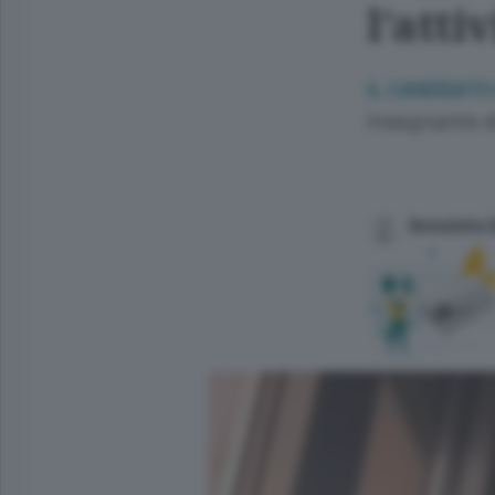
l’atti
IL CANDIDATO
insegnante di
Benedetta 