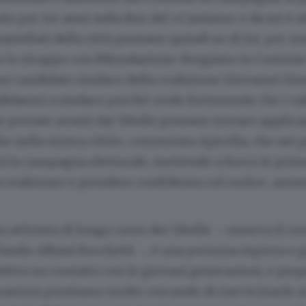
ato per tre anni nella Rsu del «Caniana» e da sei è at
tastellati della città puntano quindi su di lui, per u
po lo strappo con Rifondazione-Bergamo in Comune
e candidato sindaco della coalizione Giovanni Gin
didarmi a sindaco perché credo fortemente che i valo
e portate avanti dai 5Stelle possano trovare applic
e nella nostra città», commenta Apicella, che nei 
rà la campagna elettorale, mettendo a fuoco le prime
 realizzare e prendere confidenza col ruolo», amm
n attivista di lungo corso dei 5Stelle – osserva il co
Danilo Albani Rocchetti –, è una persona esperta e g
ttiva un contatto con le giovani generazioni, e prop
azioni puntiamo molto cercando di riavvicinarle ai 