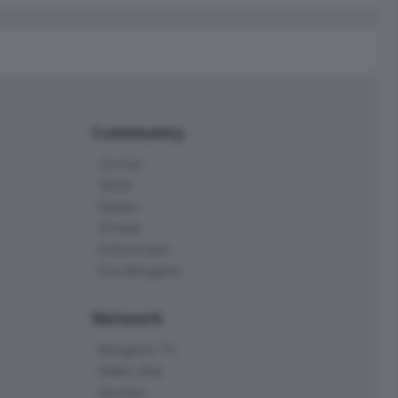
Community
Corner
Skille
Eppen
Orobie
Delta Index
Eco.Bergamo
Network
Bergamo TV
Radio Alta
Kendoo