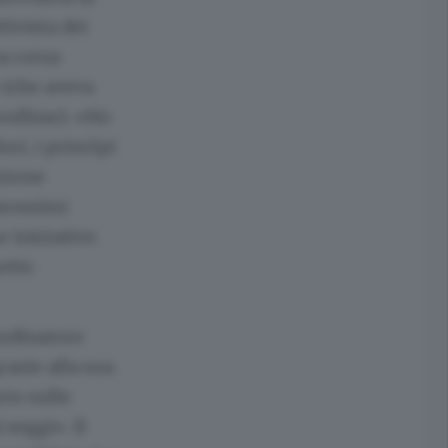
tivista dei
na corsa
 (che aveva
oulhiac). «Ho
ri, i princìpi
azione
prossimi
 iniziative.
ette.
ordinatore
razie alla sua
rio sulle
seggi». Il