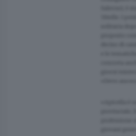
Salerno); è st
5Stelle. I pen
solitaria do
proposto com
deciso di can
e le tematich
concreta anch
giorni inizie
«Devo ancora
«Apicella è u
provinciale, 
professione a
giovani gener