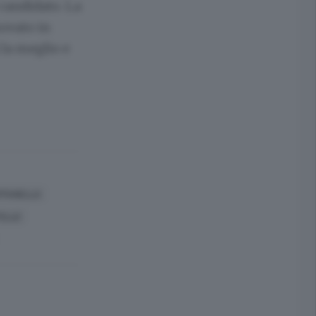
 candidato. La
rovato in
 la meglio e
FFANELLA
ELLE