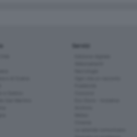
io
Servizi
ittà
Edizione digitale
Abbonamenti
ana
Necrologie
na e di Scalve
Ogni vita un racconto
d
Pubblicità
o e Sebino
Concorsi
lle San Martino
Eco Store - Iniziative
ina
Archivio
gna
Meteo
Cinema
Le aziende comunicano