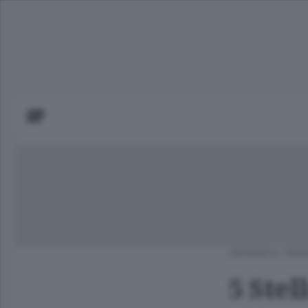
CRONACA
/
BER
5 Stel