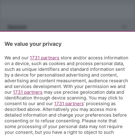
Sezioni
Rubriche
We value your privacy
We and our
1731 partners
store and/or access information
Territorio
on a device, such as cookies and process personal data,
such as unique identifiers and standard information sent
by a device for personalised advertising and content,
Servizi
advertising and content measurement, audience research
and services development. With your permission we and
our
1731 partners
may use precise geolocation data and
Chi Siamo
identification through device scanning. You may click to
consent to our and our
1731 partners
’ processing as
described above. Alternatively you may access more
Community
detailed information and change your preferences before
consenting or to refuse consenting. Please note that
some processing of your personal data may not require
Network
your consent, but you have a right to object to such