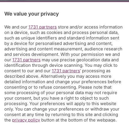
Rubriche
We value your privacy
We and our
1731 partners
store and/or access information
Territorio
on a device, such as cookies and process personal data,
such as unique identifiers and standard information sent
by a device for personalised advertising and content,
Servizi
advertising and content measurement, audience research
and services development. With your permission we and
our
1731 partners
may use precise geolocation data and
Chi Siamo
identification through device scanning. You may click to
consent to our and our
1731 partners
’ processing as
described above. Alternatively you may access more
Community
detailed information and change your preferences before
consenting or to refuse consenting. Please note that
some processing of your personal data may not require
Network
your consent, but you have a right to object to such
processing. Your preferences will apply to this website
only. You can change your preferences or withdraw your
consent at any time by returning to this site and clicking
the
privacy policy
button at the bottom of the webpage.