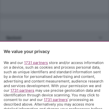
Sezioni
Rubriche
We value your privacy
We and our
1731 partners
store and/or access information
Territorio
on a device, such as cookies and process personal data,
such as unique identifiers and standard information sent
by a device for personalised advertising and content,
Servizi
advertising and content measurement, audience research
and services development. With your permission we and
our
1731 partners
may use precise geolocation data and
Chi Siamo
identification through device scanning. You may click to
consent to our and our
1731 partners
’ processing as
described above. Alternatively you may access more
Community
detailed information and change your preferences before