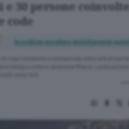
i e 30 persone coinvolte
 e code
Accedi per ascoltare gratuitamente quest
Un maxi incidente in autostrada verso le 6 di marte
ersi disagi e code in direzione Milano. La situazion
 solo verso le 9.
Lettu