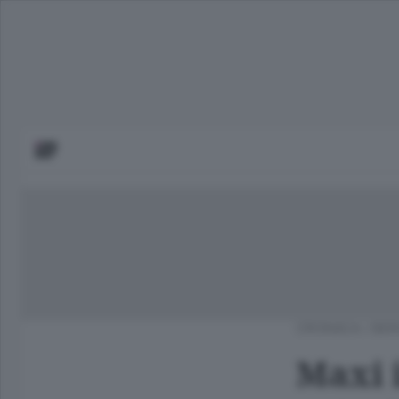
CRONACA
/
BER
Maxi i