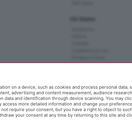
Skill Alexa
Chi Siamo
Redazione
Editore
Contatti
Collabora con noi
Privacy e Policy
tion on a device, such as cookies and process personal data, s
ontent, advertising and content measurement, audience researc
 data and identification through device scanning. You may clic
y access more detailed information and change your preference
ot require your consent, but you have a right to object to such
hdraw your consent at any time by returning to this site and cl