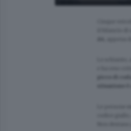
Cinque veicol
il bilancio d
A4
, appena d
Lo schianto, 
e ha reso cri
picco di coda
situazione è
Le persone
c
codice giallo,
Non destano 