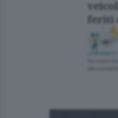
veicol
feriti
LO SCHIANTO.
ha creato div
alla normalità