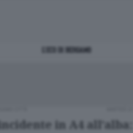
GAMO CITTÀ
MARTEDÌ 2
ncidente in A4 all’alba: