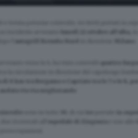
i e trenta persone coinvolte, tre feriti portati in os
i un incidente avvenuto
lunedì 22 ottobre all’alba,
in
opo l’
autogrill
Brembo Nord
in direzione
Milano
.
avvenuto verso le 6, ha visto coinvolti
quattro furgo
tica la circolazione in direzione del capoluogo lomb
 di 8 km tra Bergamo e Capriate tra le 7 e le 8, poi
 andata via via migliorando
.
oinvolte
sono in tutto
30
, di cui
tre
portate
in ospe
 due ricoverati all’
ospedale di Zingonia
e uno alle
preoccupazioni.