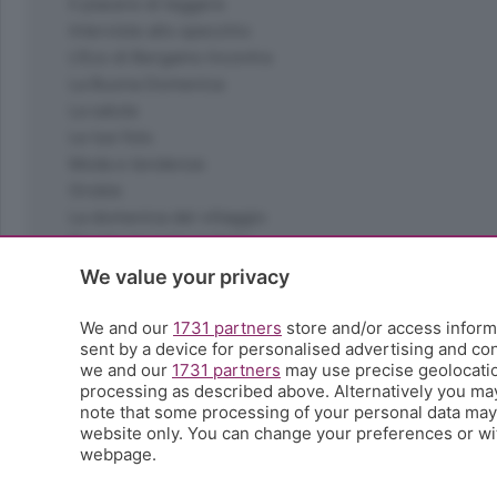
Il piacere di leggere
Interviste allo specchio
L'Eco di Bergamo Incontra
La Buona Domenica
La salute
Le tue foto
Moda e tendenze
Orobie
La domenica del villaggio
Ricette (quasi) perfette
Scienza e Tecnologia
We value your privacy
Tic Tac
Volontariato
We and our
1731 partners
store and/or access informa
sent by a device for personalised advertising and c
StoryLab
we and our
1731 partners
may use precise geolocation
Il punto
processing as described above. Alternatively you ma
L'EcoCafè
note that some processing of your personal data may n
Editoriali
website only. You can change your preferences or wit
webpage.