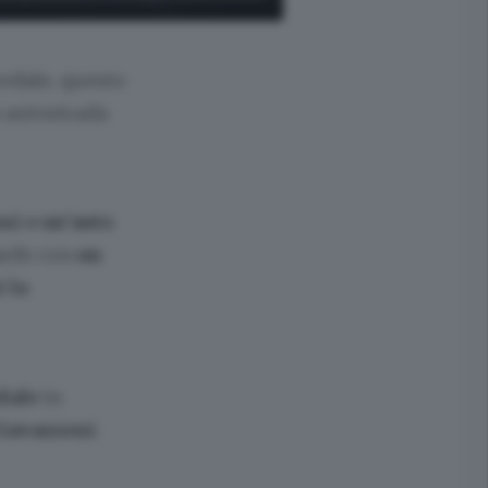
pedale, questo
 autostrada
ni e un’auto
ardo con
un
 la
dale
in
Gavazzeni
.