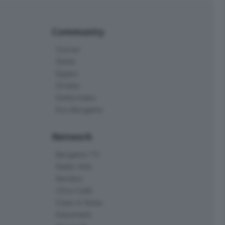
Community
Corner
Skille
Eppen
Orobie
Delta Index
Eco.Bergamo
Network
Bergamo TV
Radio Alta
Kendoo
L'Eco Cafè
Case in festa
Edoomark