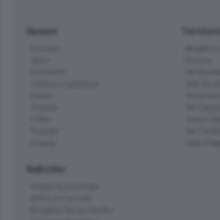
Sezioni
Territor
Cronaca
Bergamo C
Sport
Pianura
Economia
Val Bremb
Cultura e Spettacoli
Valli Seria
Eventi
Hinterlan
Cinema
Val Calepi
Video
Isola e Va
Podcast
Val Cavall
Dossier
Valle Ima
Rubriche
Ambiente e Energia
Amici con la coda
Bergamo Senza Confini