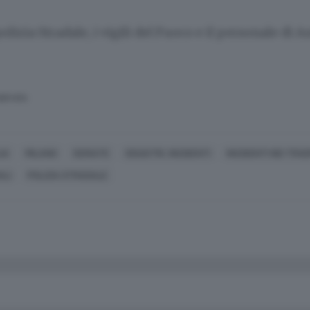
olizia Stradale, i vigili del Fuoco e il personale di 
SERVATA
IA
MILANO
SERIATE
DISASTRI, INCIDENTI
INCIDENTI NEI TRA
ALI
POLIZIA STRADALE