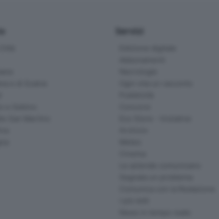
io
Servizi
ittà
Edizione digitale
Abbonamenti
ana
Necrologie
na e di Scalve
Ogni vita un racconto
d
Pubblicità
o e Sebino
Concorsi
lle San Martino
Eco Store - Iniziative
ina
Archivio
gna
Meteo
Cinema
Le aziende comunicano
Segnala un problema
Comunica con la Redazione
I più letti
News in tempo reale