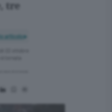
, tre
o articolo
dì 22 ottobre
e è tornata
ra meno di un minuto.