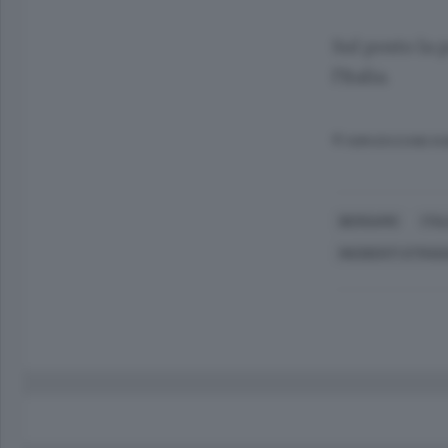
Sul posto la p
l’Italia.
© RIPRODUZIONE RI
BERGAMO
ITAL
INCIDENTI STRAD