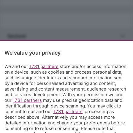
Sezioni
Rubriche
We value your privacy
We and our
1731 partners
store and/or access information
Territorio
on a device, such as cookies and process personal data,
such as unique identifiers and standard information sent
by a device for personalised advertising and content,
Servizi
advertising and content measurement, audience research
and services development. With your permission we and
our
1731 partners
may use precise geolocation data and
Chi Siamo
identification through device scanning. You may click to
consent to our and our
1731 partners
’ processing as
described above. Alternatively you may access more
Community
detailed information and change your preferences before
consenting or to refuse consenting. Please note that