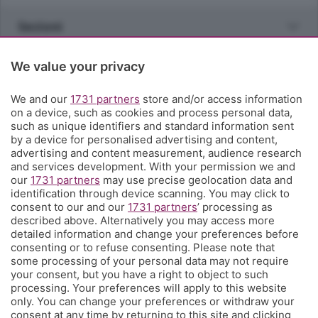
Sezioni
Rubriche
We value your privacy
We and our
1731 partners
store and/or access information
Territorio
on a device, such as cookies and process personal data,
such as unique identifiers and standard information sent
by a device for personalised advertising and content,
Servizi
advertising and content measurement, audience research
and services development. With your permission we and
our
1731 partners
may use precise geolocation data and
Chi Siamo
identification through device scanning. You may click to
consent to our and our
1731 partners
’ processing as
described above. Alternatively you may access more
Community
detailed information and change your preferences before
consenting or to refuse consenting. Please note that
some processing of your personal data may not require
Network
your consent, but you have a right to object to such
processing. Your preferences will apply to this website
only. You can change your preferences or withdraw your
consent at any time by returning to this site and clicking