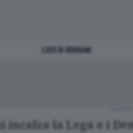
MARTEDÌ 
i incalza la Lega e i D