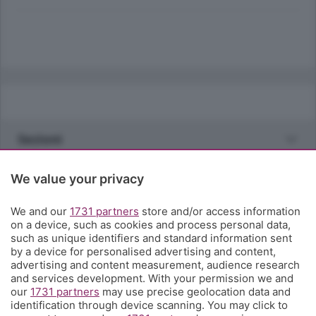
Sezioni
Rubriche
We value your privacy
We and our
1731 partners
store and/or access information
Territorio
on a device, such as cookies and process personal data,
such as unique identifiers and standard information sent
by a device for personalised advertising and content,
Servizi
advertising and content measurement, audience research
and services development. With your permission we and
our
1731 partners
may use precise geolocation data and
Chi Siamo
identification through device scanning. You may click to