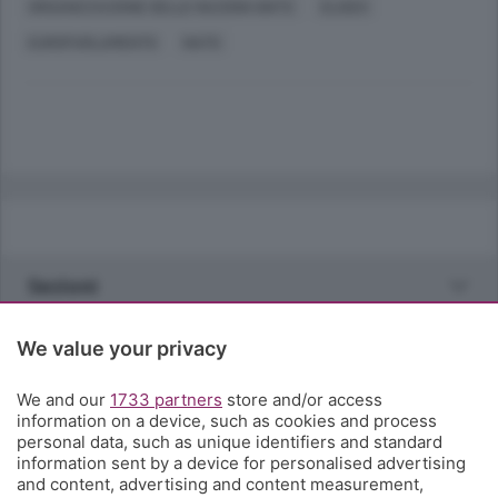
ORGANIZZAZIONE DELLE NAZIONI UNITE
ELISEO
EUROPARLAMENTO
NATO
Sezioni
Rubriche
We value your privacy
We and our
1733 partners
store and/or access
Territorio
information on a device, such as cookies and process
personal data, such as unique identifiers and standard
information sent by a device for personalised advertising
Servizi
and content, advertising and content measurement,