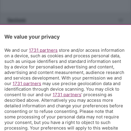
Sezioni
Rubriche
We value your privacy
We and our
1731 partners
store and/or access information
Territorio
on a device, such as cookies and process personal data,
such as unique identifiers and standard information sent
by a device for personalised advertising and content,
Servizi
advertising and content measurement, audience research
and services development. With your permission we and
our
1731 partners
may use precise geolocation data and
Chi Siamo
identification through device scanning. You may click to
consent to our and our
1731 partners
’ processing as
described above. Alternatively you may access more
Community
detailed information and change your preferences before
consenting or to refuse consenting. Please note that
some processing of your personal data may not require
Network
your consent, but you have a right to object to such
processing. Your preferences will apply to this website