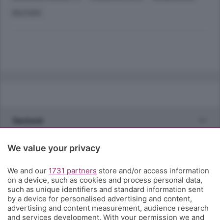
REUTERS
Sezioni
Rubriche
We value your privacy
We and our
1731 partners
store and/or access information
Territorio
on a device, such as cookies and process personal data,
such as unique identifiers and standard information sent
by a device for personalised advertising and content,
Servizi
advertising and content measurement, audience research
and services development. With your permission we and