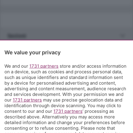
Sezioni
Rubriche
We value your privacy
We and our
1731 partners
store and/or access information
Territorio
on a device, such as cookies and process personal data,
such as unique identifiers and standard information sent
by a device for personalised advertising and content,
Servizi
advertising and content measurement, audience research
and services development. With your permission we and
our
1731 partners
may use precise geolocation data and
Chi Siamo
identification through device scanning. You may click to
consent to our and our
1731 partners
’ processing as
described above. Alternatively you may access more
Community
detailed information and change your preferences before
consenting or to refuse consenting. Please note that