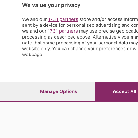
Scienza e Tecnologia
We value your privacy
Tic Tac
Volontariato
We and our
1731 partners
store and/or access informa
sent by a device for personalised advertising and c
StoryLab
we and our
1731 partners
may use precise geolocation
Il punto
processing as described above. Alternatively you ma
L'EcoCafè
note that some processing of your personal data may n
Editoriali
website only. You can change your preferences or wit
webpage.
© COPYRIGHT 2026 - S.E.S.A.A.B. S.p.a. con sede in Vial
riproduzione anche parziale
Iscritta al Registro Imprese di Bergamo al n.243762 | Ca
Manage Options
Accept All