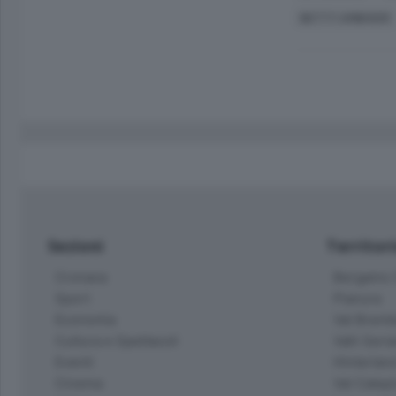
BETTY AMBIVERI
Sezioni
Territor
Cronaca
Bergamo C
Sport
Pianura
Economia
Val Bremb
Cultura e Spettacoli
Valli Seria
Eventi
Hinterlan
Cinema
Val Calepi