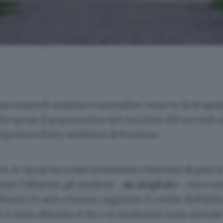
ata martedì mattina 4 novembre: verso le 11,30 qua
llo spray al peperoncino nel corridoio del secondo 
 Superiore Betty Ambiveri di Presezzo.
e, lo spray ha creato irritazione e bruciori di gola i
tato l’allarme, gli studenti -
un migliaio
- con i rel
nato le aule e hanno raggiunto il cortile dell’Istitu
 stato allertato il 112 e in via Berizzi sono arrivati i