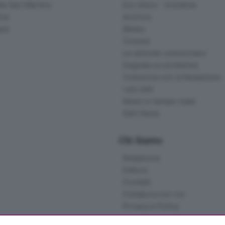
lle San Martino
Eco Store - Iniziative
ina
Archivio
gna
Meteo
Cinema
Le aziende comunicano
Segnala un problema
Comunica con la Redazione
I più letti
News in tempo reale
Skill Alexa
Chi Siamo
Redazione
Editore
Contatti
Collabora con noi
Privacy e Policy