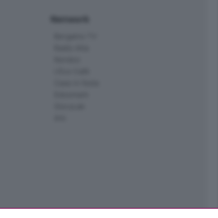
Network
Bergamo TV
Radio Alta
Kendoo
L'Eco Cafè
Case in festa
Edoomark
StoryLab
Ark