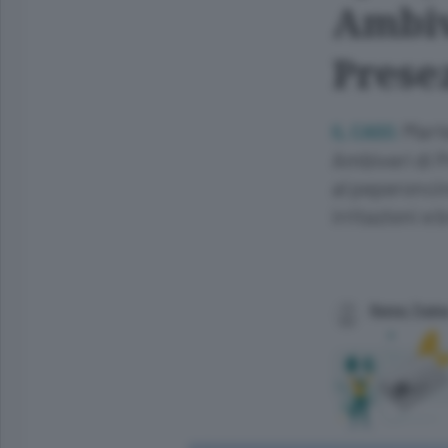
Ambiv
Prese
Marte
IL CASO.
Ambiveri di 
al peperoncin
irritazioni e
Remo Train