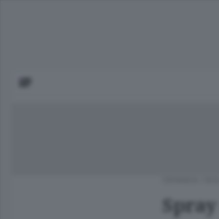
CRONACA
/
ISO
Spray