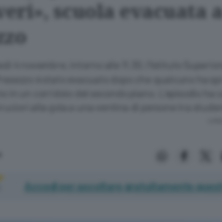
eri», scuola evacuata 
zzo
dì 4 novembre, intorno alle 11.30, l’Istituto Superio
Presezzo è stato evacuato dopo che qualcuno ha sp
o in un corridoio del secondo piano. L’episodio ha 
 bruciori alla gola a una ventina di persone tra stude
Lettu
a
Accedi per ascoltare gratuitamente quest