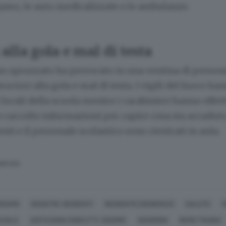
gamo, le auto medicalizzate e le ambulanze.
alla gola e mal di testa
o spruzzato ha provocato in una ventina di persone
ruciori alla gola e mal di testa. I vigili del fuoco ha
 locali della scuola mentre i carabinieri hanno effe
 raccolto informazioni per capire cosa sia accaduto
enti e il personale scolastico sono rientrati in aula.
SERVATA
RGAMO
DISASTRI, INCIDENTI
INCIDENTE (GENERICO)
SALUTE
CUOLA
AGITAZIONI,CONFLITTI, GUERRE
DISORDINI
REMO TRAINA