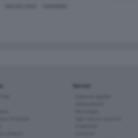
VIGILI DEL FUOCO
CARABINIERI
io
Servizi
ittà
Edizione digitale
Abbonamenti
ana
Necrologie
na e di Scalve
Ogni vita un racconto
d
Pubblicità
o e Sebino
Concorsi