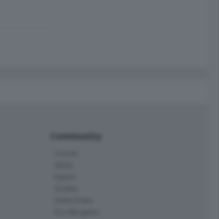
Community
Corner
Skille
Eppen
Orobie
Delta Index
Eco.Bergamo