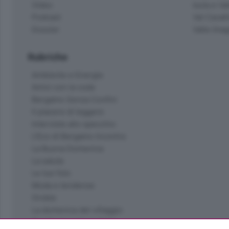
Video
Isola e Va
Podcast
Val Cavall
Dossier
Valle Ima
Rubriche
Ambiente e Energia
Amici con la coda
Bergamo Senza Confini
Il piacere di leggere
Interviste allo specchio
L'Eco di Bergamo Incontra
La Buona Domenica
La salute
Le tue foto
Moda e tendenze
Orobie
La domenica del villaggio
Ricette (quasi) perfette