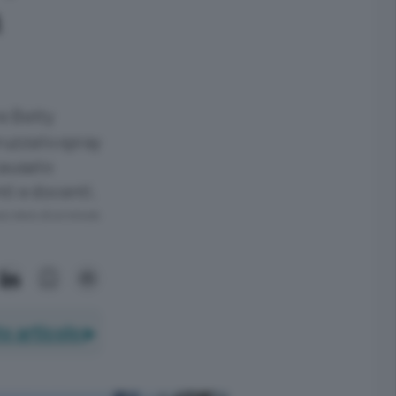
a
re Betty
ruzzato spray
causato
nti e docenti.
ra meno di un minuto.
o articolo