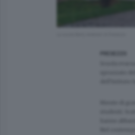
La scuola Betty Ambiveri di Presezzo
PRESEZZO
Scuola evacu
spruzzato de
dell’Istituto
Niente di grav
studenti. Scat
hanno abbando
Nel contempo è