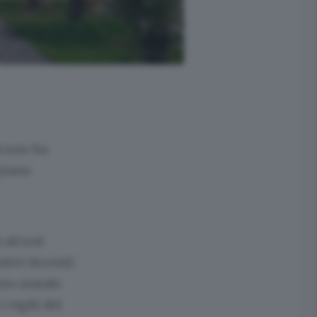
lcuno ha
piano
n alcuni
ativi docenti
to statale.
 vigili del