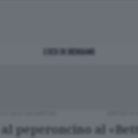
LA E VALLE SAN MARTINO
MARTEDÌ 04 
 al peperoncino al «Bet