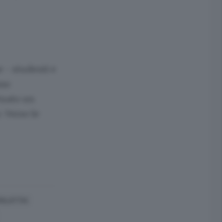
 - studenti e
nno
ttuato un
. Verso le
MALATTIA