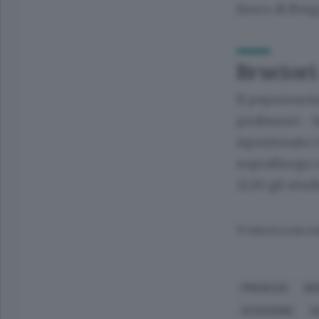
fuoco di Ber
Bruciori 
Il peperoncin
professori - b
ispezionato i
sopralluogo e
13,30 gli stud
© RIPRODUZIONE RI
PRESEZZO
BE
ISTRUZIONE
S