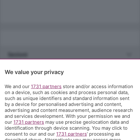
Sezioni
Rubriche
We value your privacy
We and our
1731 partners
store and/or access information
Territorio
on a device, such as cookies and process personal data,
such as unique identifiers and standard information sent
by a device for personalised advertising and content,
Servizi
advertising and content measurement, audience research
and services development. With your permission we and
our
1731 partners
may use precise geolocation data and
Chi Siamo
identification through device scanning. You may click to
consent to our and our
1731 partners
’ processing as
described above. Alternatively you may access more