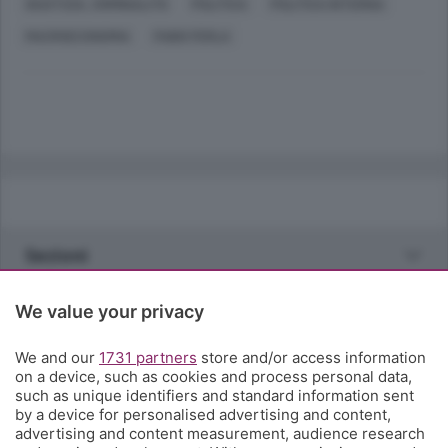
GIUSTIZIA, CRIMINALITÀ
POLITICA
POLITICA INTERNA
MACROECONOMIA
FABIO FERLA
Sezioni
Rubriche
We value your privacy
We and our
1731 partners
store and/or access information
Territorio
on a device, such as cookies and process personal data,
such as unique identifiers and standard information sent
by a device for personalised advertising and content,
Servizi
advertising and content measurement, audience research