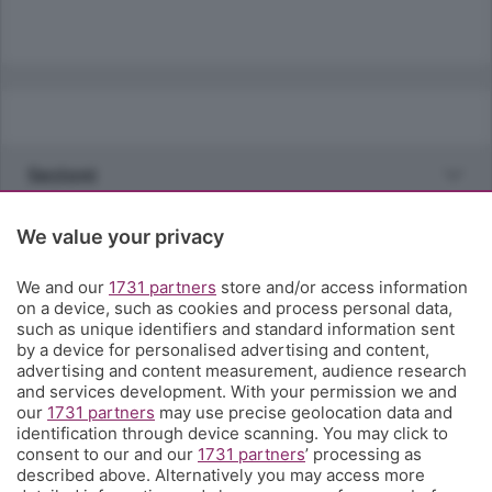
Sezioni
Rubriche
We value your privacy
We and our
1731 partners
store and/or access information
Territorio
on a device, such as cookies and process personal data,
such as unique identifiers and standard information sent
by a device for personalised advertising and content,
Servizi
advertising and content measurement, audience research
and services development. With your permission we and
our
1731 partners
may use precise geolocation data and
Chi Siamo
identification through device scanning. You may click to
consent to our and our
1731 partners
’ processing as
described above. Alternatively you may access more
Community