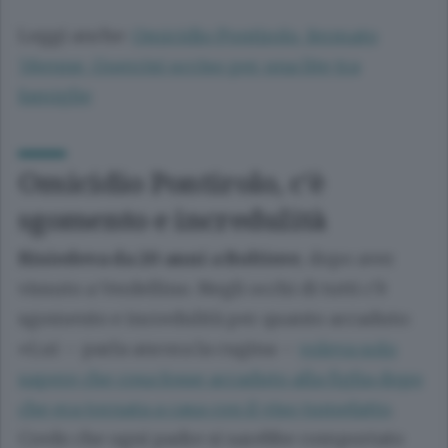
Leggi anche:
Omicidio Pontirolo, fermato
58enne. Guerrisi ucciso per una lite tra
famiglie
Omicidio Pontirolo, c’è
sgomento e incredulità
Risiedeva da 20 anni a Boltiere
, dopo aver
vissuto a Verdellino. Negli occhi di tutti c’è
sgomento e incredulità per quanto accaduto:
«Lui – parla ancora la cugina –
voleva solo
sapere che cosa fosse accaduto alla figlia dopo
che era tornata a casa con il viso tumefatto
.
Credo che ogni padre si sarebbe comportato