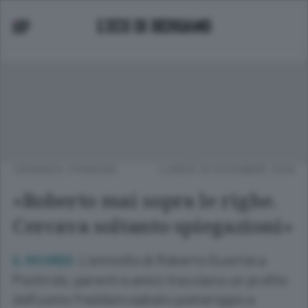
CRONACA
/
PIANURA
LUNEDÌ 30 DICEMBRE 2024
«Roberto mai sopra le righe.
Cercava soltanto spiegazioni»
L’omicidio di Roberto Guerrisi a
IL RICORDO.
Pontirolo, parenti e amici tracciano un profilo
dell’uomo freddato sabato pomeriggio a