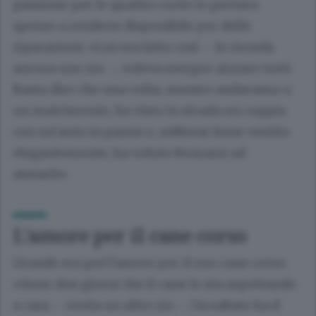
passione per le quattro ruote lo portava
spesso a rendersi disponibile per delle
riparazioni: «Lui era fatto così – lo ricorda
ancora uno zio –, voleva sempre aiutare tutti.
Basta dire che una volta, mentre andavamo a
un matrimonio, ha visto in strada un coppia
con un’auto in panne e, sebbene fosse vestito
elegantemente, ha voluto fermarsi ad
aiutarli».
L’amore per il cane corso
Grande era poi l’amore per il suo cane corso:
«Sono due giorni che il cane lo sta aspettando
a casa – rivela un altro zio –. Da sabato ha il