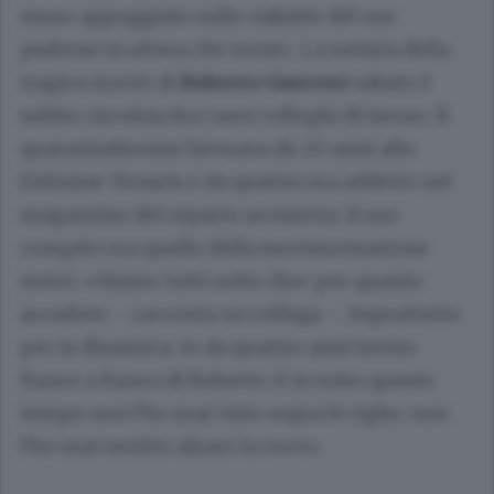
muso appoggiato sulle ciabatte del suo
padrone in attesa che torni». La notizia della
tragica morte di
Roberto Guerrisi
sabato è
subito circolata fra i suoi colleghi di lavoro. Il
quarantaduenne lavorava da 20 anni alla
Dalmine-Tenaris e da quattro era addetto nel
magazzino del reparto acciaieria. Il suo
compito era quello della movimentazione
merci. «Siamo tutti sotto choc per quanto
accaduto – racconta un collega –. Soprattutto
per la dinamica. Io da quattro anni lavoro
fianco a fianco di Roberto. E in tutto questo
tempo non l’ho mai visto sopra le righe, non
l’ho mai sentito alzare la voce».