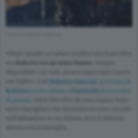
Parenti di Guerrisi a casa sua
«Dopo quanto accaduto sembra una frase fatta,
ma
Roberto era un uomo buono
, sempre
disponibile con tutti, amava sopra ogni cosa le
sue figlie». Così
Roberto Guerrisi
, il 42enne di
Boltiere
ucciso sabato a
Pontirolo
da un colpo
di pistola
, viene descritto da una cugina. Sono
tanti i famigliari che domenica si sono raccolti
nell’abitazione in via Milano dove il defunto
abitava con la famiglia.