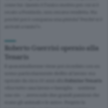
come lui. Questo è l’unico motivo per cui si è
recato a Pontirolo, non cercava vendetta. Ma
perché poi è comparsa una pistola? Perché si è
arrivati a tanto?».
Roberto Guerrisi operaio alla
Tenaris
Il quarantaduenne viene poi ricordato con un
uomo particolarmente dedito al lavoro: era
operaio da circa 20 anni alla
Dalmine Tenaris
.
«Era tutto casa lavoro e famiglia – sostiene
uno zio –, aveva solo due grandi passioni che
erano gli animali e le auto». Proprio la