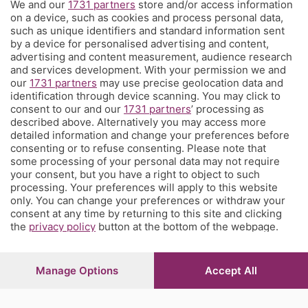
We and our
1731 partners
store and/or access information
Territorio
on a device, such as cookies and process personal data,
such as unique identifiers and standard information sent
by a device for personalised advertising and content,
Servizi
advertising and content measurement, audience research
and services development. With your permission we and
our
1731 partners
may use precise geolocation data and
Chi Siamo
identification through device scanning. You may click to
consent to our and our
1731 partners
’ processing as
described above. Alternatively you may access more
Community
detailed information and change your preferences before
consenting or to refuse consenting. Please note that
some processing of your personal data may not require
Network
your consent, but you have a right to object to such
processing. Your preferences will apply to this website
only. You can change your preferences or withdraw your
consent at any time by returning to this site and clicking
the
privacy policy
button at the bottom of the webpage.
© COPYRIGHT 2026 - S.E.S.A.A.B. S.p.a. con sede in Viale
Papa Giovanni XXIII, 118 24121 Bergamo - E' vietata la
Manage Options
Accept All
riproduzione anche parziale
Iscritta al Registro Imprese di Bergamo al n.243762 |
Capitale sociale Euro 10.000.000 i.v.