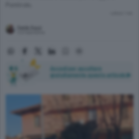
Pontirolo.
Lettura 1 min.
Patrik Pozzi
Corrispondente
Accedi per ascoltare
gratuitamente questo articolo