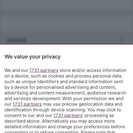
Sezioni
Rubriche
We value your privacy
We and our
1731 partners
store and/or access information
Territorio
on a device, such as cookies and process personal data,
such as unique identifiers and standard information sent
by a device for personalised advertising and content,
Servizi
advertising and content measurement, audience research
and services development. With your permission we and
our
1731 partners
may use precise geolocation data and
Chi Siamo
identification through device scanning. You may click to
consent to our and our
1731 partners
’ processing as
described above. Alternatively you may access more
Community
detailed information and change your preferences before
consenting or to refuse consenting. Please note that