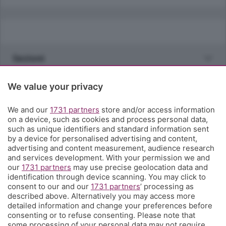
Sezioni
Rubriche
We value your privacy
We and our
1731 partners
store and/or access information
Territorio
on a device, such as cookies and process personal data,
such as unique identifiers and standard information sent
by a device for personalised advertising and content,
Servizi
advertising and content measurement, audience research
and services development. With your permission we and
our
1731 partners
may use precise geolocation data and
Chi Siamo
identification through device scanning. You may click to
consent to our and our
1731 partners
’ processing as
described above. Alternatively you may access more
Community
detailed information and change your preferences before
consenting or to refuse consenting. Please note that
some processing of your personal data may not require