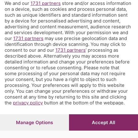
We and our
1731 partners
store and/or access information
Territorio
on a device, such as cookies and process personal data,
such as unique identifiers and standard information sent
by a device for personalised advertising and content,
Servizi
advertising and content measurement, audience research
and services development. With your permission we and
our
1731 partners
may use precise geolocation data and
Chi Siamo
identification through device scanning. You may click to
consent to our and our
1731 partners
’ processing as
described above. Alternatively you may access more
Community
detailed information and change your preferences before
consenting or to refuse consenting. Please note that
some processing of your personal data may not require
Network
your consent, but you have a right to object to such
processing. Your preferences will apply to this website
only. You can change your preferences or withdraw your
consent at any time by returning to this site and clicking
the
privacy policy
button at the bottom of the webpage.
© COPYRIGHT 2026 - S.E.S.A.A.B. S.p.a. con sede in Viale
Papa Giovanni XXIII, 118 24121 Bergamo - E' vietata la
Manage Options
Accept All
riproduzione anche parziale
Iscritta al Registro Imprese di Bergamo al n.243762 |
Capitale sociale Euro 10.000.000 i.v.