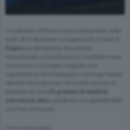
I carabinieri di Branzi hanno denunciato nella
notte del 6 dicembre un ragazzo di 22 anni di
Zogno
per detenzione di sostanza
stupefacente ai fini di spaccio. I militari erano
intervenuti a in Zogno a seguito una
segnalazione di schiamazzi e sul luogo hanno
identificato il giovane, che è stato trovato in
possesso di circa
85 grammi di hashish
nascosta in auto
e giudicata non giustificabile
con l’uso personale.
© RIPRODUZIONE RISERVATA