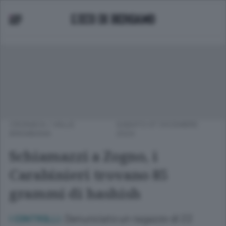
CRONACA
/
VALLE
SABATO 07 DICEMBRE
BREMBANA
2024
Schiamazzi a Zogno, i
Carabinieri trovano 85
grammi di hashish
Denunciato un ragazzo di 22
I CONTROLLI.