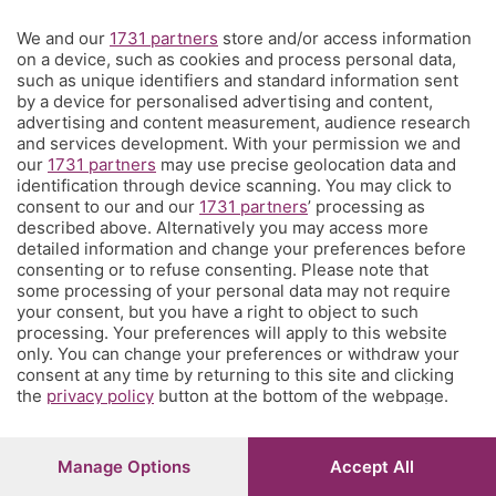
MARIA FRANCESCA TASSI
RINA SEVERI
We and our
1731 partners
store and/or access information
ANTONELLA GIAPPONESI TERENGHI
ALBERTO SANA
on a device, such as cookies and process personal data,
such as unique identifiers and standard information sent
VITTORE DAMINELLI
VALERIO AMBIVERI
GIUSEPPE VALOTA
by a device for personalised advertising and content,
advertising and content measurement, audience research
SEM GALIMBERTI
PIERANTONIO CAVAGNA
SANTI
and services development. With your permission we and
PIERO ROSSONI
MICHELE DE LUCCHI
SERSE ROMA
our
1731 partners
may use precise geolocation data and
identification through device scanning. You may click to
ERIK SAGLIA
CARLO LEIDI
MARIO DE FILIPPIS
consent to our and our
1731 partners
’ processing as
described above. Alternatively you may access more
LUIGI CHIODI
GUIDO DIÉMOZ
GIOVANNI XXIII
detailed information and change your preferences before
GIOVANNI PAOLO II
ARCADIA
ASSOCIAZIONE AMICI
consenting or to refuse consenting. Please note that
some processing of your personal data may not require
BERSAGLIERI
BANCA POPOLARE DI BERGAMO
your consent, but you have a right to object to such
processing. Your preferences will apply to this website
FRAMMENTI DI STORIA
RADICI CASA
only. You can change your preferences or withdraw your
consent at any time by returning to this site and clicking
the
privacy policy
button at the bottom of the webpage.
Manage Options
Accept All
Registrati per lasciare un commento