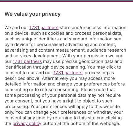
We value your privacy
We and our
1731 partners
store and/or access information
on a device, such as cookies and process personal data,
such as unique identifiers and standard information sent
by a device for personalised advertising and content,
advertising and content measurement, audience research
and services development. With your permission we and
our
1731 partners
may use precise geolocation data and
identification through device scanning. You may click to
consent to our and our
1731 partners
’ processing as
described above. Alternatively you may access more
detailed information and change your preferences before
consenting or to refuse consenting. Please note that
some processing of your personal data may not require
your consent, but you have a right to object to such
processing. Your preferences will apply to this website
only. You can change your preferences or withdraw your
consent at any time by returning to this site and clicking
the
privacy policy
button at the bottom of the webpage.