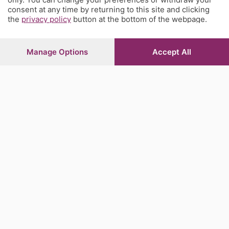
consent at any time by returning to this site and clicking
the
privacy policy
button at the bottom of the webpage.
Indietro
Lettura
Ultime notizie
scorrevole
Manage Options
Accept All
Sezioni
Rubriche
Territorio
Servizi
Chi Siamo
Community