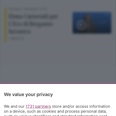
CRONACA
/
BERGAMO CITTÀ
Elena Carnevali per
L'Eco di Bergamo
Incontra
1 MESE FA
We value your privacy
We and our
1731 partners
store and/or access information
on a device, such as cookies and process personal data,