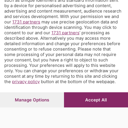
such as unique identifiers and standard information sent
by a device for personalised advertising and content,
advertising and content measurement, audience research
and services development. With your permission we and
our
1731 partners
may use precise geolocation data and
identification through device scanning. You may click to
consent to our and our
1731 partners
’ processing as
described above. Alternatively you may access more
detailed information and change your preferences before
consenting or to refuse consenting. Please note that
some processing of your personal data may not require
your consent, but you have a right to object to such
processing. Your preferences will apply to this website
only. You can change your preferences or withdraw your
consent at any time by returning to this site and clicking
the
privacy policy
button at the bottom of the webpage.
Indietro
Lettura
Ultime notizie
scorrevole
Manage Options
Accept All
Sezioni