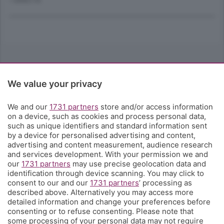
1 ANNO FA
We value your privacy
We and our
1731 partners
store and/or access information
on a device, such as cookies and process personal data,
such as unique identifiers and standard information sent
by a device for personalised advertising and content,
advertising and content measurement, audience research
and services development. With your permission we and
our
1731 partners
may use precise geolocation data and
identification through device scanning. You may click to
consent to our and our
1731 partners
’ processing as
described above. Alternatively you may access more
detailed information and change your preferences before
consenting or to refuse consenting. Please note that
some processing of your personal data may not require