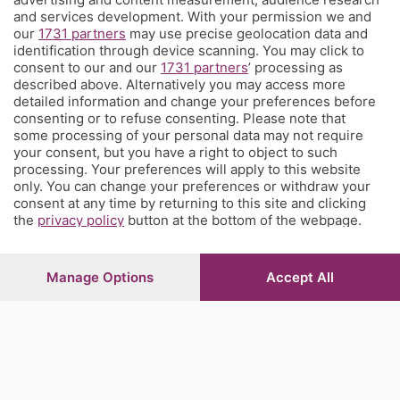
and services development. With your permission we and
our
1731 partners
may use precise geolocation data and
identification through device scanning. You may click to
consent to our and our
1731 partners
’ processing as
described above. Alternatively you may access more
detailed information and change your preferences before
consenting or to refuse consenting. Please note that
some processing of your personal data may not require
your consent, but you have a right to object to such
processing. Your preferences will apply to this website
only. You can change your preferences or withdraw your
consent at any time by returning to this site and clicking
the
privacy policy
button at the bottom of the webpage.
Indietro
Lettura
Ultime notizie
scorrevole
Manage Options
Accept All
Sezioni
Rubriche