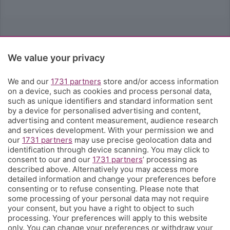
We value your privacy
We and our
1731 partners
store and/or access information
on a device, such as cookies and process personal data,
such as unique identifiers and standard information sent
by a device for personalised advertising and content,
advertising and content measurement, audience research
and services development. With your permission we and
our
1731 partners
may use precise geolocation data and
identification through device scanning. You may click to
consent to our and our
1731 partners
’ processing as
described above. Alternatively you may access more
detailed information and change your preferences before
consenting or to refuse consenting. Please note that
some processing of your personal data may not require
your consent, but you have a right to object to such
processing. Your preferences will apply to this website
only. You can change your preferences or withdraw your