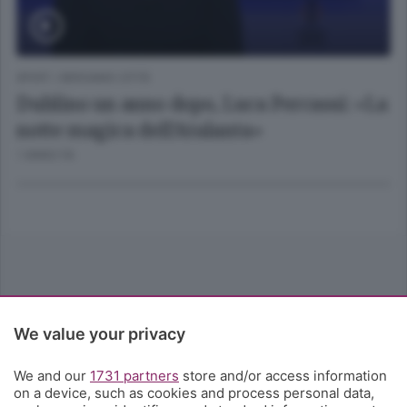
SPORT
/
BERGAMO CITTÀ
Dublino un anno dopo, Luca Percassi: «La
notte magica dell’Atalanta»
1 ANNO FA
We value your privacy
We and our
1731 partners
store and/or access information
on a device, such as cookies and process personal data,