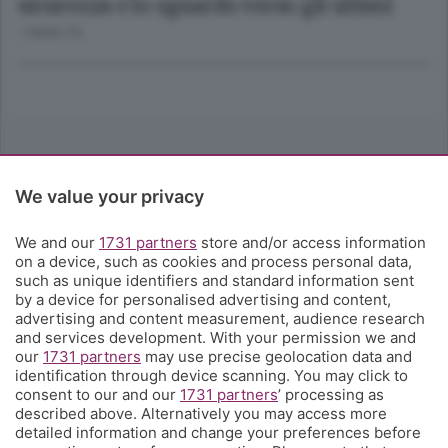
sicurezza e lo sguardo verso gli ultimi
1 ANNO FA
We value your privacy
We and our
1731 partners
store and/or access information
on a device, such as cookies and process personal data,
such as unique identifiers and standard information sent
by a device for personalised advertising and content,
advertising and content measurement, audience research
and services development. With your permission we and
our
1731 partners
may use precise geolocation data and
identification through device scanning. You may click to
consent to our and our
1731 partners
’ processing as
described above. Alternatively you may access more
detailed information and change your preferences before