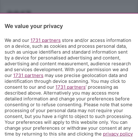
2017
We value your privacy
Dicembre
930
We and our
1731 partners
store and/or access information
Novembre
945
on a device, such as cookies and process personal data,
such as unique identifiers and standard information sent
Ottobre
by a device for personalised advertising and content,
1006
advertising and content measurement, audience research
and services development. With your permission we and
Settembre
905
our
1731 partners
may use precise geolocation data and
identification through device scanning. You may click to
Agosto
902
consent to our and our
1731 partners
’ processing as
described above. Alternatively you may access more
detailed information and change your preferences before
Luglio
911
consenting or to refuse consenting. Please note that some
processing of your personal data may not require your
Giugno
976
consent, but you have a right to object to such processing.
Your preferences will apply to this website only. You can
Maggio
change your preferences or withdraw your consent at any
1036
time by returning to this site and clicking the
privacy policy