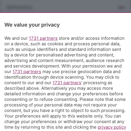
Settembre
4262
Agosto
3021
We value your privacy
Luglio
3434
We and our
1731 partners
store and/or access information
on a device, such as cookies and process personal data,
Giugno
3636
such as unique identifiers and standard information sent
by a device for personalised advertising and content,
Maggio
advertising and content measurement, audience research
3452
and services development. With your permission we and
our
1731 partners
may use precise geolocation data and
Aprile
3105
identification through device scanning. You may click to
consent to our and our
1731 partners
’ processing as
Marzo
3771
described above. Alternatively you may access more
detailed information and change your preferences before
Febbraio
consenting or to refuse consenting. Please note that some
3377
processing of your personal data may not require your
consent, but you have a right to object to such processing.
Gennaio
3347
Your preferences will apply to this website only. You can
change your preferences or withdraw your consent at any
time by returning to this site and clicking the
privacy policy