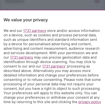
Dicembre
4188
Novembre
4548
We value your privacy
Ottobre
4211
We and our
1731 partners
store and/or access information
Settembre
4262
on a device, such as cookies and process personal data,
such as unique identifiers and standard information sent
Agosto
by a device for personalised advertising and content,
3021
advertising and content measurement, audience research
and services development. With your permission we and
Luglio
3434
our
1731 partners
may use precise geolocation data and
identification through device scanning. You may click to
Giugno
3636
consent to our and our
1731 partners
’ processing as
described above. Alternatively you may access more
Maggio
detailed information and change your preferences before
3452
consenting or to refuse consenting. Please note that some
processing of your personal data may not require your
Aprile
3105
consent, but you have a right to object to such processing.
Your preferences will apply to this website only. You can
Marzo
3771
change your preferences or withdraw your consent at any
time by returning to this site and clicking the
privacy policy